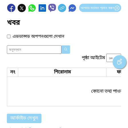
আপনার মতামত প্রদান করুন
খবর
এডভান্সড অপশনগুলো দেখান
পৃষ্ঠা আইটেম
নং
শিরোনাম
ফাইল
কোনো তথ্য পাওয়া য
আর্কাইভ দেখুন